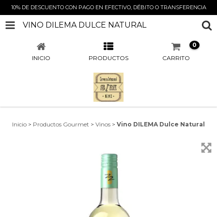
10% DE DESCUENTO CON PAGO EN EFECTIVO, DÉBITO O TRANSFERENCIA
VINO DILEMA DULCE NATURAL
0
INICIO
PRODUCTOS
CARRITO
Inicio
>
Productos Gourmet
>
Vinos
>
Vino DILEMA Dulce Natural