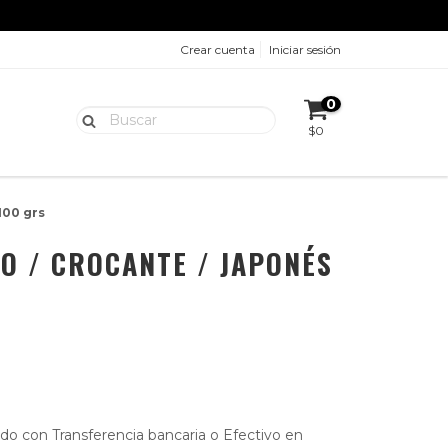
Crear cuenta
Iniciar sesión
S
0
$0
100 grs
O / CROCANTE / JAPONÉS
o con Transferencia bancaria o Efectivo en