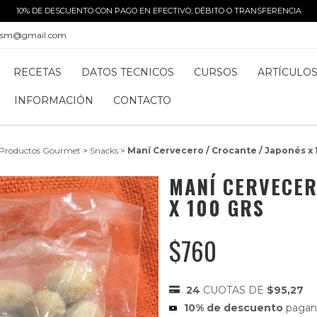
10% DE DESCUENTO CON PAGO EN EFECTIVO, DÉBITO O TRANSFERENCIA
alsm@gmail.com
RECETAS
DATOS TECNICOS
CURSOS
ARTÍCULO
INFORMACIÓN
CONTACTO
Productos Gourmet
>
Snacks
>
Maní Cervecero / Crocante / Japonés x 
MANÍ CERVECER
X 100 GRS
$760
24
CUOTAS DE
$95,27
10% de descuento
pagand