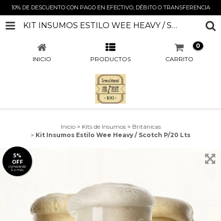
10% DE DESCUENTO CON PAGO EN EFECTIVO, DÉBITO O TRANSFERENCIA
KIT INSUMOS ESTILO WEE HEAVY / SCOTCH P/20 LTS
0
INICIO
PRODUCTOS
CARRITO
Inicio
>
Kits de Insumos
>
Británicas
>
Kit Insumos Estilo Wee Heavy / Scotch P/20 Lts
5%
OFF
comprando
5 o más