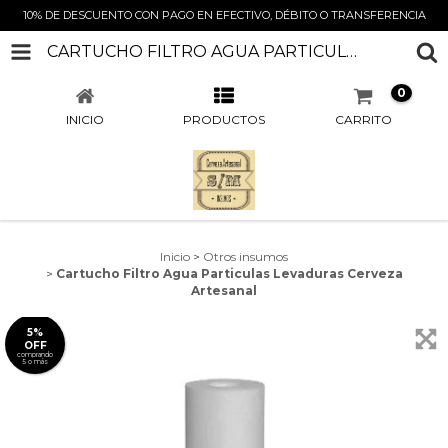
10% DE DESCUENTO CON PAGO EN EFECTIVO, DÉBITO O TRANSFERENCIA
CARTUCHO FILTRO AGUA PARTICULAS LEVADURAS CERVEZA ARTESANAL
0
INICIO
PRODUCTOS
CARRITO
Inicio
>
Otros insumos
>
Cartucho Filtro Agua Particulas Levaduras Cerveza
Artesanal
5%
OFF
comprando
5 o más