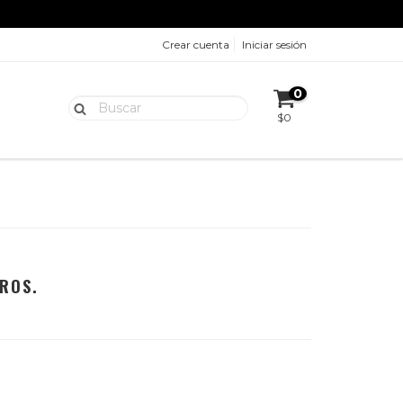
Crear cuenta
Iniciar sesión
S
0
$0
ROS.