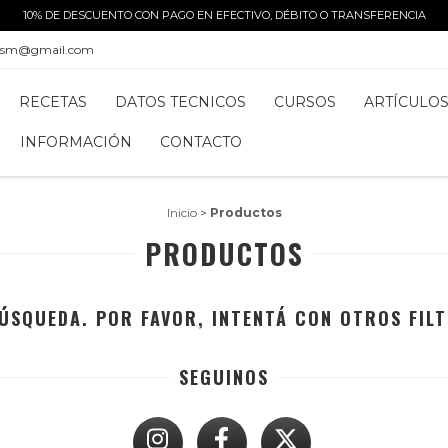
10% DE DESCUENTO CON PAGO EN EFECTIVO, DÉBITO O TRANSFERENCIA
alsm@gmail.com
RECETAS
DATOS TECNICOS
CURSOS
ARTÍCULO
INFORMACIÓN
CONTACTO
Inicio
>
Productos
PRODUCTOS
ÚSQUEDA. POR FAVOR, INTENTÁ CON OTROS FILT
SEGUINOS